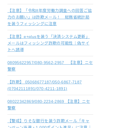
【注意】「令和8年度労働力調査への回答ご協
力のお願い」は詐欺メール！ 総務省統計局
を装うフィッシングに注意
【注意】e+plusを装う「決済システム更新」
メールはフィッシング詐欺の可能性｜偽サイ
トへ誘導
08095622957/080-9562-2957 【注意】ニセ
警察
【詐欺】 05068677187/050-6867-7187
(07042111891/070-4211-1891)
08022342869/080-2234-2869 【注意】ニセ
警察
【警戒】りそな銀行を装う詐欺メール「キャ
ンペーン当選・1,000ポイント進呈」に注意｜