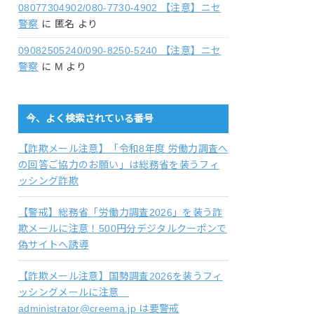
08077304902/080-7730-4902 【注意】ニセ
警察
に
匿名
より
09082505240/090-8250-5240 【注意】ニセ
警察
に
M
より
今、よく検索されている番号
【詐欺メール注意】「令和8年度 労働力調査へ
の回答ご協力のお願い」は総務省を装うフィ
ッシング詐欺
【警戒】総務省「労働力調査2026」を装う詐
欺メールに注意！500円分デジタルクーポンで
偽サイトへ誘導
【詐欺メール注意】国勢調査2026を装うフィ
ッシングメールに注意
administrator@creema.jp は要警戒