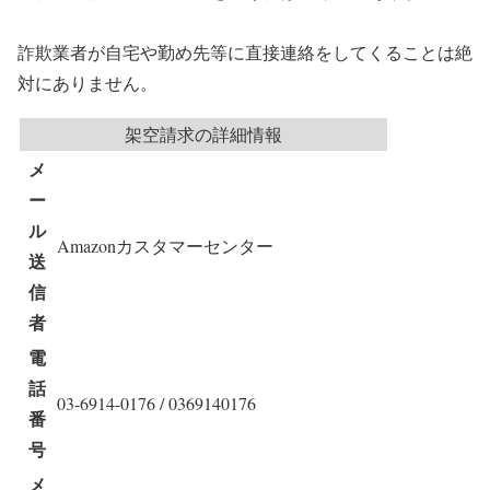
詐欺業者が自宅や勤め先等に直接連絡をしてくることは絶
対にありません。
架空請求の詳細情報
メ
ー
ル
Amazonカスタマーセンター
送
信
者
電
話
03-6914-0176 / 0369140176‬
番
号
メ