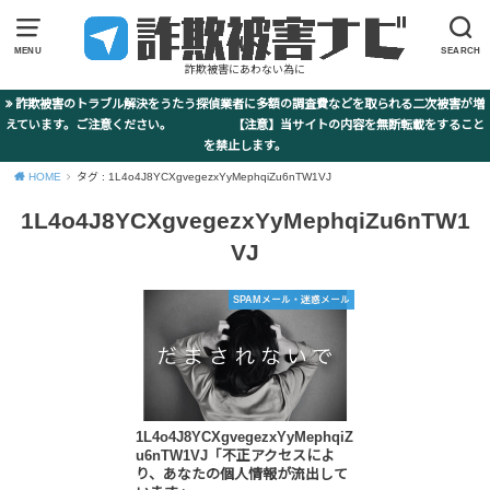
MENU
SEARCH
詐欺被害にあわない為に
詐欺被害のトラブル解決をうたう探偵業者に多額の調査費などを取られる二次被害が増
えています。ご注意ください。 【注意】当サイトの内容を無断転載をすること
を禁止します。
HOME
タグ : 1L4o4J8YCXgvegezxYyMephqiZu6nTW1VJ
1L4o4J8YCXgvegezxYyMephqiZu6nTW1
VJ
SPAMメール・迷惑メール
1L4o4J8YCXgvegezxYyMephqiZ
u6nTW1VJ「不正アクセスによ
り、あなたの個人情報が流出して