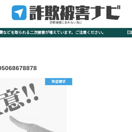
詐欺被害にあわない為に
査費などを取られる二次被害が増えています。ご注意ください。 【注意
05068678878
架空請求