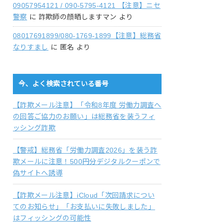
09057954121 / 090-5795-4121 【注意】ニセ
警察
に
詐欺師の顔晒しますマン
より
08017691899/080-1769-1899【注意】総務省
なりすまし
に
匿名
より
今、よく検索されている番号
【詐欺メール注意】「令和8年度 労働力調査へ
の回答ご協力のお願い」は総務省を装うフィ
ッシング詐欺
【警戒】総務省「労働力調査2026」を装う詐
欺メールに注意！500円分デジタルクーポンで
偽サイトへ誘導
【詐欺メール注意】iCloud「次回請求につい
てのお知らせ」「お支払いに失敗しました」
はフィッシングの可能性