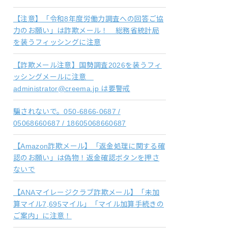
【注意】「令和8年度労働力調査への回答ご協
力のお願い」は詐欺メール！ 総務省統計局
を装うフィッシングに注意
【詐欺メール注意】国勢調査2026を装うフィ
ッシングメールに注意
administrator@creema.jp は要警戒
騙されないで。050-6866-0687 /
05068660687 / 18605068660687
【Amazon詐欺メール】「返金処理に関する確
認のお願い」は偽物！返金確認ボタンを押さ
ないで
【ANAマイレージクラブ詐欺メール】「未加
算マイル7,695マイル」「マイル加算手続きの
ご案内」に注意！