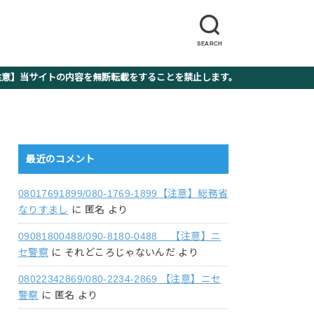
SEARCH
】当サイトの内容を無断転載をすることを禁止します。
最近のコメント
08017691899/080-1769-1899【注意】総務省
なりすまし
に
匿名
より
09081800488/090-8180-0488 【注意】ニ
セ警察
に
それどころじゃないんだ
より
08022342869/080-2234-2869 【注意】ニセ
警察
に
匿名
より