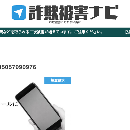
詐欺被害にあわない為に
査費などを取られる二次被害が増えています。ご注意ください。 【注意
05057990976
架空請求