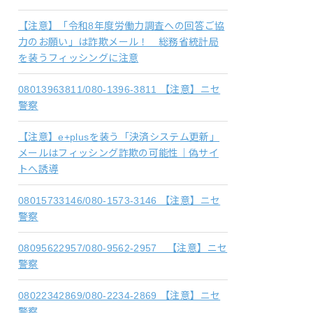
【注意】「令和8年度労働力調査への回答ご協
力のお願い」は詐欺メール！ 総務省統計局
を装うフィッシングに注意
08013963811/080-1396-3811 【注意】ニセ
警察
【注意】e+plusを装う「決済システム更新」
メールはフィッシング詐欺の可能性｜偽サイ
トへ誘導
08015733146/080-1573-3146 【注意】ニセ
警察
08095622957/080-9562-2957 【注意】ニセ
警察
08022342869/080-2234-2869 【注意】ニセ
警察