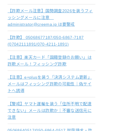
【詐欺メール注意】国勢調査2026を装うフィ
ッシングメールに注意
administrator@creema.jp は要警戒
【詐欺】 05068677187/050-6867-7187
(07042111891/070-4211-1891)
【注意】楽天カード「国籍登録のお願い」は
詐欺メール！フィッシング詐欺
【注意】e+plusを装う「決済システム更新」
メールはフィッシング詐欺の可能性｜偽サイ
トへ誘導
【警戒】ヤマト運輸を装う「住所不明で配達
できない」メールは詐欺か｜不審な送信元に
注意
05068640517/050-6864-0517 架空請求・詐