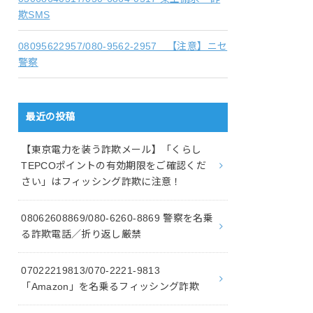
欺SMS
08095622957/080-9562-2957 【注意】ニセ
警察
最近の投稿
【東京電力を装う詐欺メール】「くらし
TEPCOポイントの有効期限をご確認くだ
さい」はフィッシング詐欺に注意！
08062608869/080-6260-8869 警察を名乗
る詐欺電話／折り返し厳禁
07022219813/070-2221-9813
「Amazon」を名乗るフィッシング詐欺