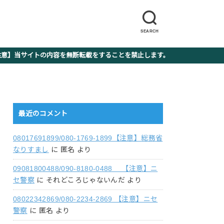
SEARCH
】当サイトの内容を無断転載をすることを禁止します。
最近のコメント
08017691899/080-1769-1899【注意】総務省
なりすまし
に
匿名
より
09081800488/090-8180-0488 【注意】ニ
セ警察
に
それどころじゃないんだ
より
08022342869/080-2234-2869 【注意】ニセ
警察
に
匿名
より