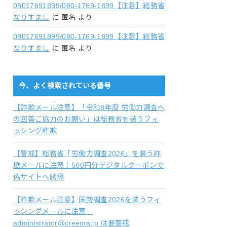
08017691899/080-1769-1899【注意】総務省
なりすまし
に
匿名
より
08017691899/080-1769-1899【注意】総務省
なりすまし
に
匿名
より
今、よく検索されている番号
【詐欺メール注意】「令和8年度 労働力調査へ
の回答ご協力のお願い」は総務省を装うフィ
ッシング詐欺
【警戒】総務省「労働力調査2026」を装う詐
欺メールに注意！500円分デジタルクーポンで
偽サイトへ誘導
【詐欺メール注意】国勢調査2026を装うフィ
ッシングメールに注意
administrator@creema.jp は要警戒