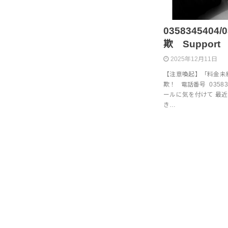
0358345404
欺 Support
2025年12月11日
【注意喚起】「料金未
欺！ 電話番号 035834
ールに気を付けて 最
き…