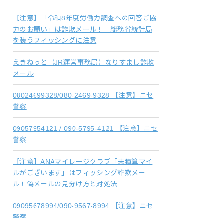
【注意】「令和8年度労働力調査への回答ご協
力のお願い」は詐欺メール！ 総務省統計局
を装うフィッシングに注意
えきねっと（JR運営事務局）なりすまし詐欺
メール
08024699328/080-2469-9328 【注意】ニセ
警察
09057954121 / 090-5795-4121 【注意】ニセ
警察
【注意】ANAマイレージクラブ「未積算マイ
ルがございます」はフィッシング詐欺メー
ル！偽メールの見分け方と対処法
09095678994/090-9567-8994 【注意】ニセ
警察