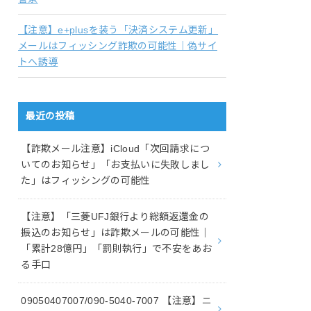
【注意】e+plusを装う「決済システム更新」
メールはフィッシング詐欺の可能性｜偽サイ
トへ誘導
最近の投稿
【詐欺メール注意】iCloud「次回請求につ
いてのお知らせ」「お支払いに失敗しまし
た」はフィッシングの可能性
【注意】「三菱UFJ銀行より総額返還金の
振込のお知らせ」は詐欺メールの可能性｜
「累計28億円」「罰則執行」で不安をあお
る手口
09050407007/090-5040-7007 【注意】ニ