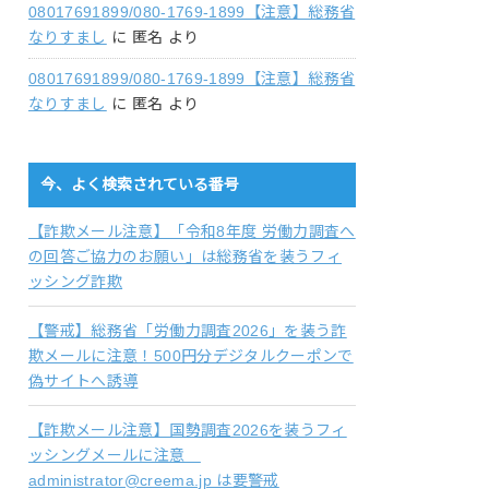
08017691899/080-1769-1899【注意】総務省
なりすまし
に
匿名
より
08017691899/080-1769-1899【注意】総務省
なりすまし
に
匿名
より
今、よく検索されている番号
【詐欺メール注意】「令和8年度 労働力調査へ
の回答ご協力のお願い」は総務省を装うフィ
ッシング詐欺
【警戒】総務省「労働力調査2026」を装う詐
欺メールに注意！500円分デジタルクーポンで
偽サイトへ誘導
【詐欺メール注意】国勢調査2026を装うフィ
ッシングメールに注意
administrator@creema.jp は要警戒