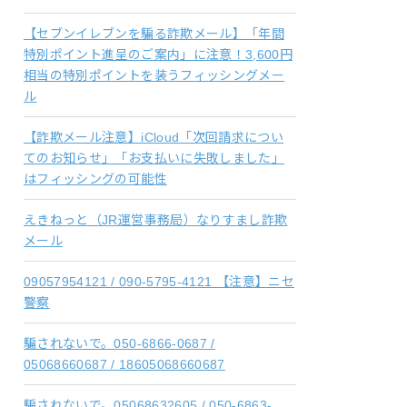
【セブンイレブンを騙る詐欺メール】「年間
特別ポイント進呈のご案内」に注意！3,600円
相当の特別ポイントを装うフィッシングメー
ル
【詐欺メール注意】iCloud「次回請求につい
てのお知らせ」「お支払いに失敗しました」
はフィッシングの可能性
えきねっと（JR運営事務局）なりすまし詐欺
メール
09057954121 / 090-5795-4121 【注意】ニセ
警察
騙されないで。050-6866-0687 /
05068660687 / 18605068660687
騙されないで。05068632605 / 050-6863-