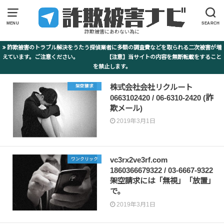
MENU
SEARCH
詐欺被害にあわない為に
詐欺被害のトラブル解決をうたう探偵業者に多額の調査費などを取られる二次被害が増
えています。ご注意ください。 【注意】当サイトの内容を無断転載をすること
を禁止します。
株式会社会社リクルート
架空請求
0663102420 / 06-6310-2420 (詐
欺メール)
2019年3月1日
vc3rx2ve3rf.com
ワンクリック
1860366679322 / 03-6667-9322‬
架空請求には「無視」「放置」
で。
2019年3月1日