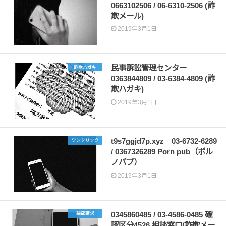
0663102506 / 06-6310-2506 (詐
欺メール)
2019年3月1日
民事訴訟管理センター
詐欺ハガキ
0363844809 / 03-6384-4809 (詐
欺ハガキ)
2019年3月1日
t9s7ggjd7p.xyz 03-6732-6289
ワンクリック
/ 0367326289 Porn pub（ポル
ノパブ）
2019年3月1日
0345860485 / 03-4586-0485 確
架空請求
認区分4526 相談窓口(詐欺メー