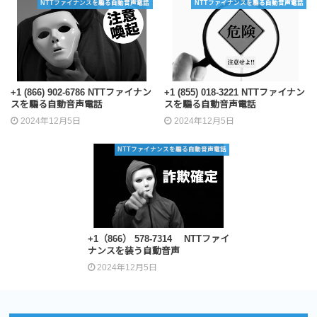
NTTファイナンスを騙る自動音声電話
NTTファイナンスを騙る自動音声電話
+1 (866) 902-6786 NTTファイナン
+1 (855) 018-3221 NTTファイナン
スを騙る自動音声電話
スを騙る自動音声電話
2024年12月5日
2024年12月5日
NTTファイナンスを騙る自動音声電話
+1（866） 578-7314 NTTファイ
ナンスを装う自動音声
2024年12月5日