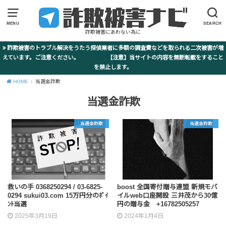
MENU
SEARCH
詐欺被害にあわない為に
詐欺被害のトラブル解決をうたう探偵業者に多額の調査費などを取られる二次被害が増
えています。ご注意ください。 【注意】当サイトの内容を無断転載をすること
を禁止します。
HOME
当選金詐欺
当選金詐欺
当選金詐欺
当選金詐欺
救いの手 0368250294 / 03-6825-
boost 全国寄付贈与連盟 新規モバ
0294 sukui03.com 15万円分のﾎﾟｲ
イルweb口座開設 三井茂から30億
ﾝﾄ当選
円の贈与金 +16782505257
2025年3月19日
2024年1月4日