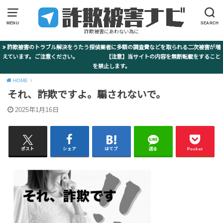
MENU
SEARCH
詐欺被害にあわない為に
詐欺被害のトラブル解決をうたう探偵業者に多額の調査費などを取られる二次被害が増
えています。ご注意ください。 【注意】当サイトの内容を無断転載をすること
を禁止します。
HOME
それ、詐欺ですよ。騙されないで。
2025年1月16日
ポスト
シェア
はてブ
送る
Pocket