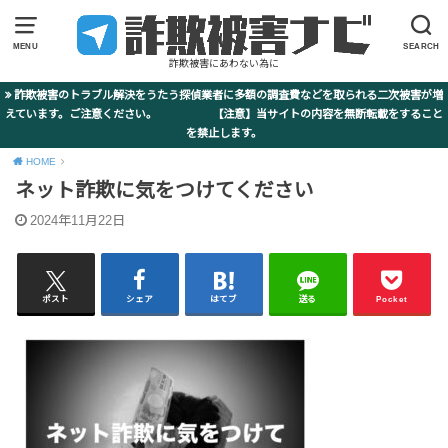
MENU
SEARCH
詐欺被害にあわない為に
詐欺被害のトラブル解決をうたう探偵業者に多額の調査費などを取られる二次被害が増
えています。ご注意ください。 【注意】当サイトの内容を無断転載をすること
を禁止します。
HOME
ネット詐欺に気をつけてください
2024年11月22日
ポスト
シェア
はてブ
送る
Pocket