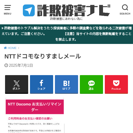
MENU
SEARCH
詐欺被害にあわない為に
詐欺被害のトラブル解決をうたう探偵業者に多額の調査費などを取られる二次被害が増
えています。ご注意ください。 【注意】当サイトの内容を無断転載をすること
を禁止します。
HOME
NTTドコモなりすましメール
2025年7月1日
ポスト
シェア
はてブ
送る
Pocket