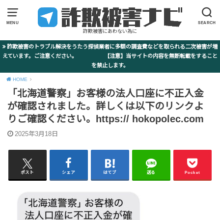
MENU
SEARCH
詐欺被害にあわない為に
詐欺被害のトラブル解決をうたう探偵業者に多額の調査費などを取られる二次被害が増
えています。ご注意ください。 【注意】当サイトの内容を無断転載をすること
を禁止します。
HOME
「北海道警察」お客様の法人口座に不正入金
が確認されました。詳しくは以下のリンクよ
りご確認ください。https:// hokopolec.com
2025年3月18日
ポスト
シェア
はてブ
送る
Pocket