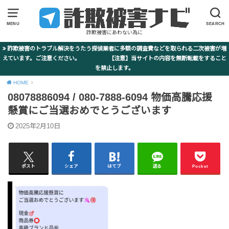
MENU
SEARCH
詐欺被害にあわない為に
詐欺被害のトラブル解決をうたう探偵業者に多額の調査費などを取られる二次被害が増
えています。ご注意ください。 【注意】当サイトの内容を無断転載をすること
を禁止します。
HOME
08078886094 / 080-7888-6094 物価高騰応援
懸賞にご当選おめでとうございます
2025年2月10日
ポスト
シェア
はてブ
送る
Pocket