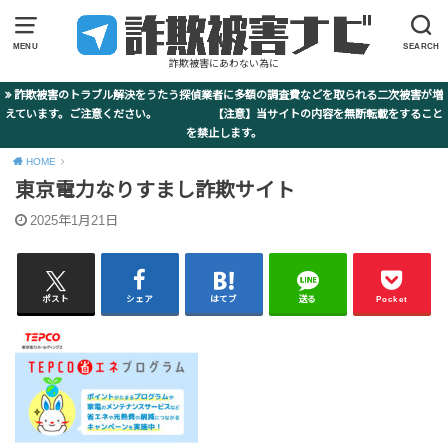
MENU
SEARCH
詐欺被害にあわない為に
詐欺被害のトラブル解決をうたう探偵業者に多額の調査費などを取られる二次被害が増
えています。ご注意ください。 【注意】当サイトの内容を無断転載をすること
を禁止します。
HOME
東京電力なりすまし詐欺サイト
2025年1月21日
ポスト
シェア
はてブ
送る
Pocket