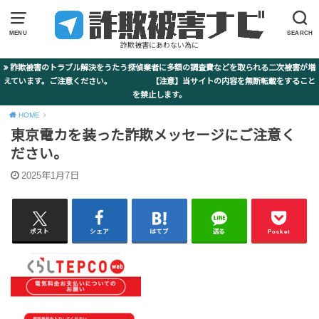
MENU
SEARCH
詐欺被害にあわない為に
詐欺被害のトラブル解決をうたう探偵業者に多額の調査費などを取られる二次被害が増
えています。ご注意ください。 【注意】当サイトの内容を無断転載をすること
を禁止します。
HOME
東京電カを装った詐欺メッセージにご注意く
ださい。
2025年1月7日
ポスト
シェア
はてブ
送る
Pocket