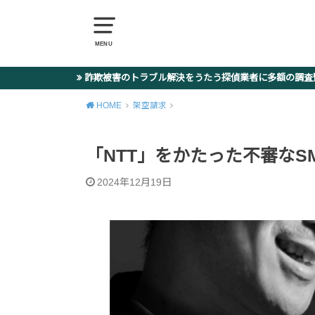
MENU
詐欺被害のトラブル解決をうたう探偵業者に多額の調
HOME
架空請求
「NTT」をかたった不審なSMS 035
2024年12月19日