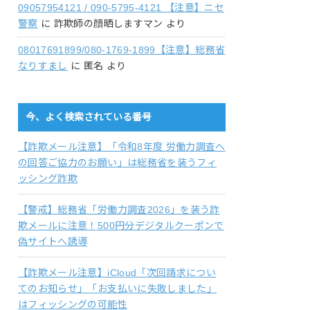
09057954121 / 090-5795-4121 【注意】ニセ
警察
に
詐欺師の顔晒しますマン
より
08017691899/080-1769-1899【注意】総務省
なりすまし
に
匿名
より
今、よく検索されている番号
【詐欺メール注意】「令和8年度 労働力調査へ
の回答ご協力のお願い」は総務省を装うフィ
ッシング詐欺
【警戒】総務省「労働力調査2026」を装う詐
欺メールに注意！500円分デジタルクーポンで
偽サイトへ誘導
【詐欺メール注意】iCloud「次回請求につい
てのお知らせ」「お支払いに失敗しました」
はフィッシングの可能性