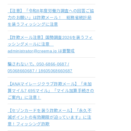
【注意】「令和8年度労働力調査への回答ご協
力のお願い」は詐欺メール！ 総務省統計局
を装うフィッシングに注意
【詐欺メール注意】国勢調査2026を装うフィ
ッシングメールに注意
administrator@creema.jp は要警戒
騙されないで。050-6866-0687 /
05068660687 / 18605068660687
【ANAマイレージクラブ詐欺メール】「未加
算マイル7,695マイル」「マイル加算手続きの
ご案内」に注意！
【セゾンカードを装う詐欺メール】「永久不
滅ポイントの有効期限が迫っています」に注
意！フィッシング詐欺