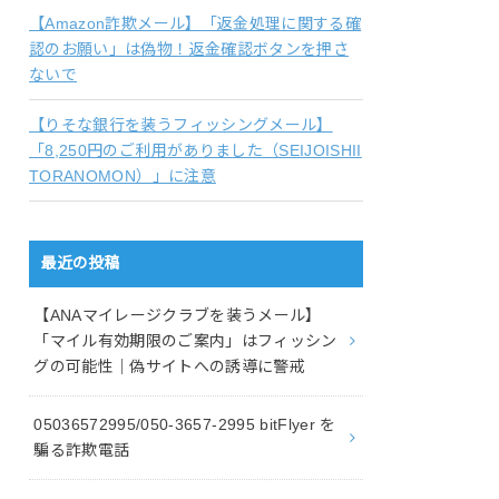
【Amazon詐欺メール】「返金処理に関する確
認のお願い」は偽物！返金確認ボタンを押さ
ないで
【りそな銀行を装うフィッシングメール】
「8,250円のご利用がありました（SEIJOISHII
TORANOMON）」に注意
最近の投稿
【ANAマイレージクラブを装うメール】
「マイル有効期限のご案内」はフィッシン
グの可能性｜偽サイトへの誘導に警戒
05036572995/050-3657-2995 bitFlyer を
騙る詐欺電話