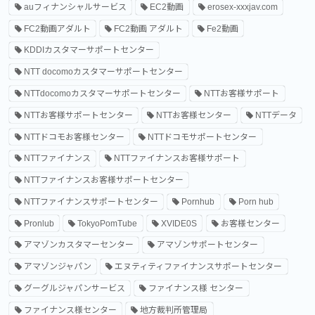
auフィナンシャルサービス
EC2動画
erosex-xxxjav.com
FC2動画アダルト
FC2動画 アダルト
Fe2動画
KDDIカスタマーサポートセンター
NTT docomoカスタマーサポートセンター
NTTdocomoカスタマーサポートセンター
NTTお客様サポート
NTTお客様サポートセンター
NTTお客様センター
NTTデータ
NTTドコモお客様センター
NTTドコモサポートセンター
NTTファイナンス
NTTファイナンスお客様サポート
NTTファイナンスお客様サポートセンター
NTTファイナンスサポートセンター
Pornhub
Porn hub
Pronlub
TokyoPomTube
XVIDE0S
お客様センター
アマゾンカスタマーセンター
アマゾンサポートセンター
アマゾンジャパン
エヌティティファイナンスサポートセンター
グーグルジャパンサービス
ファイナンス様 センター
ファイナンス様センター
地方裁判所管理局