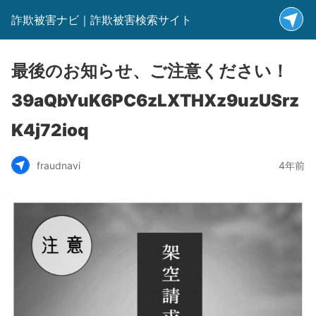
詐欺被害ナビ｜詐欺被害検索サイト
最後のお知らせ、ご注意ください！
39aQbYuK6PC6zLXTHXz9uzUSrz
K4j72ioq
fraudnavi
4年前