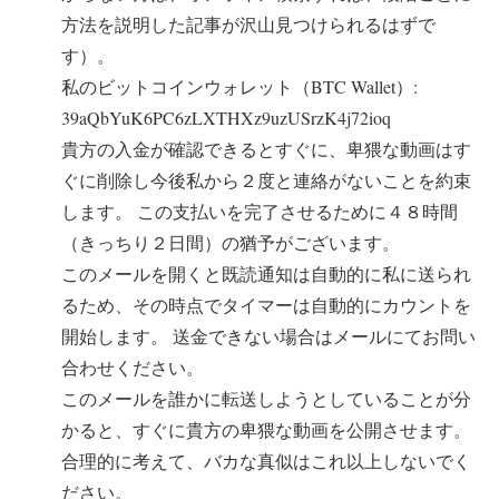
方法を説明した記事が沢山見つけられるはずで
す）。
私のビットコインウォレット（BTC Wallet）:
39aQbYuK6PC6zLXTHXz9uzUSrzK4j72ioq
貴方の入金が確認できるとすぐに、卑猥な動画はす
ぐに削除し今後私から２度と連絡がないことを約束
します。 この支払いを完了させるために４８時間
（きっちり２日間）の猶予がございます。
このメールを開くと既読通知は自動的に私に送られ
るため、その時点でタイマーは自動的にカウントを
開始します。 送金できない場合はメールにてお問い
合わせください。
このメールを誰かに転送しようとしていることが分
かると、すぐに貴方の卑猥な動画を公開させます。
合理的に考えて、バカな真似はこれ以上しないでく
ださい。