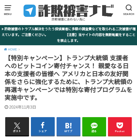
MENU
SEARCH
詐欺被害にあわない為に
詐欺被害のトラブル解決をうたう探偵業者に多額の調査費などを取られる二次被害が増
えています。ご注意ください。 【注意】当サイトの内容を無断転載をすること
を禁止します。
HOME
【特別キャンペーン】トランプ大統領 支援者
へのビットコイン寄付チャンス！ 親愛なる日
本の支援者の皆様へ アメリカと日本の友好関
係をさらに強化するために、トランプ大統領の
再選キャンペーンでは特別な寄付プログラムを
実施中です。
2024年11月3日
ポスト
シェア
はてブ
送る
Pocket