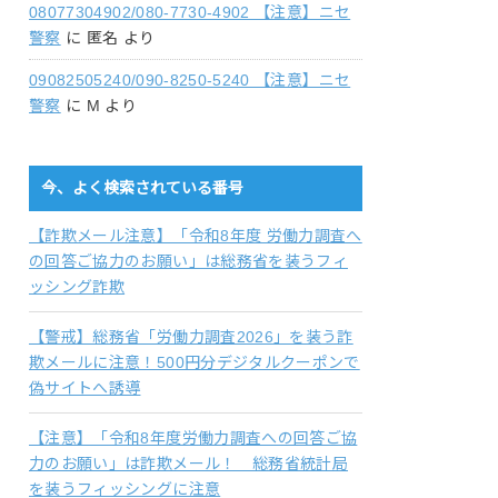
08077304902/080-7730-4902 【注意】ニセ
警察
に
匿名
より
09082505240/090-8250-5240 【注意】ニセ
警察
に
M
より
今、よく検索されている番号
【詐欺メール注意】「令和8年度 労働力調査へ
の回答ご協力のお願い」は総務省を装うフィ
ッシング詐欺
【警戒】総務省「労働力調査2026」を装う詐
欺メールに注意！500円分デジタルクーポンで
偽サイトへ誘導
【注意】「令和8年度労働力調査への回答ご協
力のお願い」は詐欺メール！ 総務省統計局
を装うフィッシングに注意