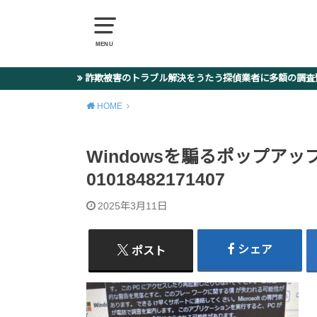
MENU
詐欺被害のトラブル解決をうたう探偵業者に多額の調
HOME
Windowsを騙るポップアップ詐欺 
01018482171407
2025年3月11日
シェア
ポスト