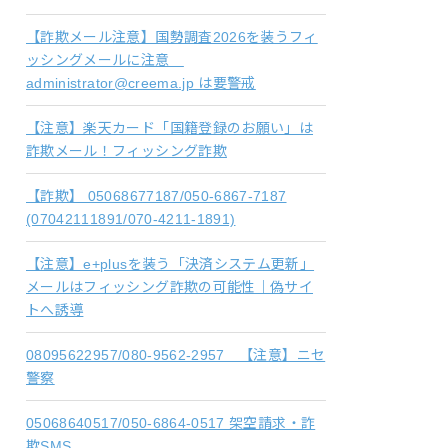
【詐欺メール注意】国勢調査2026を装うフィ
ッシングメールに注意
administrator@creema.jp は要警戒
【注意】楽天カード「国籍登録のお願い」は
詐欺メール！フィッシング詐欺
【詐欺】 05068677187/050-6867-7187
(07042111891/070-4211-1891)
【注意】e+plusを装う「決済システム更新」
メールはフィッシング詐欺の可能性｜偽サイ
トへ誘導
08095622957/080-9562-2957 【注意】ニセ
警察
05068640517/050-6864-0517 架空請求・詐
欺SMS