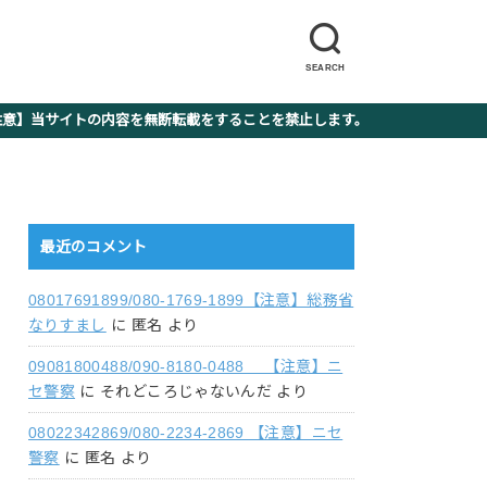
SEARCH
】当サイトの内容を無断転載をすることを禁止します。
最近のコメント
08017691899/080-1769-1899【注意】総務省
なりすまし
に
匿名
より
09081800488/090-8180-0488 【注意】ニ
セ警察
に
それどころじゃないんだ
より
08022342869/080-2234-2869 【注意】ニセ
警察
に
匿名
より