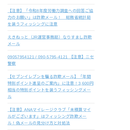
【注意】「令和8年度労働力調査への回答ご協
力のお願い」は詐欺メール！ 総務省統計局
を装うフィッシングに注意
えきねっと（JR運営事務局）なりすまし詐欺
メール
09057954121 / 090-5795-4121 【注意】ニセ
警察
【セブンイレブンを騙る詐欺メール】「年間
特別ポイント進呈のご案内」に注意！3,600円
相当の特別ポイントを装うフィッシングメー
ル
【注意】ANAマイレージクラブ「未積算マイ
ルがございます」はフィッシング詐欺メー
ル！偽メールの見分け方と対処法