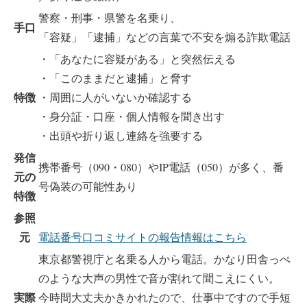
警察・刑事・県警を名乗り、
手口
「容疑」「逮捕」などの言葉で不安を煽る詐欺電話
・「あなたに容疑がある」と突然伝える
・「このままだと逮捕」と脅す
特徴
・周囲に人がいないか確認する
・身分証・口座・個人情報を聞き出す
・出頭や折り返し連絡を強要する
発信
携帯番号（090・080）やIP電話（050）が多く、番
元の
号偽装の可能性あり
特徴
参照
元
電話番号口コミサイトの報告情報はこちら
東京都警視庁と名乗る人から電話。かなり田舎っぺ
のような大声の男性で音が割れて聞こえにくい。
実際
今時間大丈夫かきかれたので、仕事中ですので手短