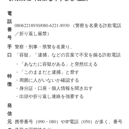
電
話
08062218930/080-6221-8930 （警察を名乗る詐欺電話
番
／折り返し厳禁）
号
手
警察・刑事・県警を名乗り、
口
「容疑」「逮捕」などの言葉で不安を煽る詐欺電話
・「あなたに容疑がある」と突然伝える
・「このままだと逮捕」と脅す
特
・周囲に人がいないか確認する
徴
・身分証・口座・個人情報を聞き出す
・出頭や折り返し連絡を強要する
発
信
元
携帯番号（090・080）やIP電話（050）が多く、番号