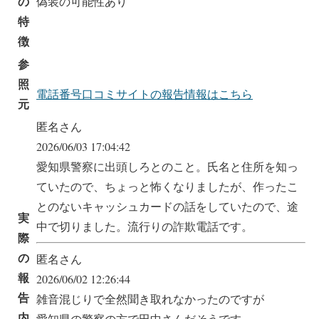
の
偽装の可能性あり
特
徴
参
照
電話番号口コミサイトの報告情報はこちら
元
匿名さん
2026/06/03 17:04:42
愛知県警察に出頭しろとのこと。氏名と住所を知っ
ていたので、ちょっと怖くなりましたが、作ったこ
とのないキャッシュカードの話をしていたので、途
実
中で切りました。流行りの詐欺電話です。
際
の
匿名さん
報
2026/06/02 12:26:44
告
雑音混じりで全然聞き取れなかったのですが
内
愛知県の警察の方で田中さんだそうです。