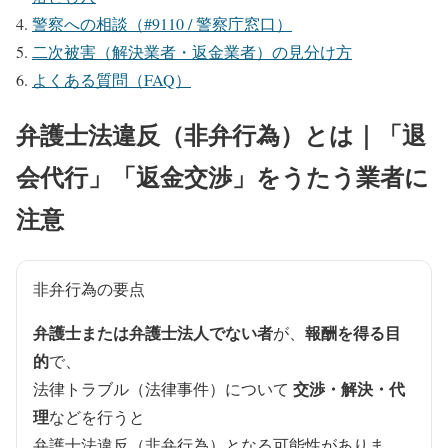
警察への相談（#9110 / 警察庁窓口）
二次被害（解決業者・返金業者）の見分け方
よくある質問（FAQ）
弁護士法違反（非弁行為）とは｜「退
会代行」「返金交渉」をうたう業者に
注意
非弁行為の要点
弁護士または弁護士法人でない者
報酬を得る目
が、
的
で、
交渉・解決・代
法律トラブル（法律事件）について
理
などを行うと
弁護士法違反（非弁行為）
となる可能性がありま