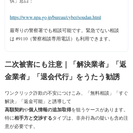
供」窓口：
https://www.npa.go.jp/bureau/cyber/soudan.html
最寄りの警察署でも相談可能です。緊急でない相談
は #9110（警察相談専用電話）も利用できます。
二次被害にも注意｜「解決業者」「返
金業者」「退会代行」をうたう勧誘
ワンクリック詐欺の不安につけこみ、「無料相談」「すぐ
解決」「返金可能」と誘導して
高額契約
個人情報の追加取得
や
を狙うケースがあります。
相手方と交渉する
特に
タイプは、
非弁行為の疑い
も含め注
意が必要です。