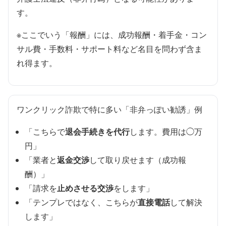
す。
※ここでいう「報酬」には、成功報酬・着手金・コン
サル費・手数料・サポート料など名目を問わず含ま
れ得ます。
ワンクリック詐欺で特に多い「非弁っぽい勧誘」例
退会手続きを代行
「こちらで
します。費用は◯万
円」
返金交渉
「業者と
して取り戻せます（成功報
酬）」
止めさせる交渉
「請求を
をします」
直接電話
「テンプレではなく、こちらが
して解決
します」