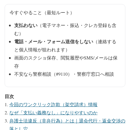
今すぐやること（最短ルート）
支払わない
（電子マネー・振込・クレカ登録も含
む）
電話・メール・フォーム送信をしない
（連絡する
と個人情報が狙われます）
画面のスクショ保存、閲覧履歴やSMS/メールは保
存
不安なら警察相談（#9110）・警察庁窓口へ相談
目次
今回のワンクリック詐欺（架空請求）情報
なぜ「支払い義務なし」になりやすいのか
弁護士法違反（非弁行為）とは｜退会代行・返金交渉の
落とし穴