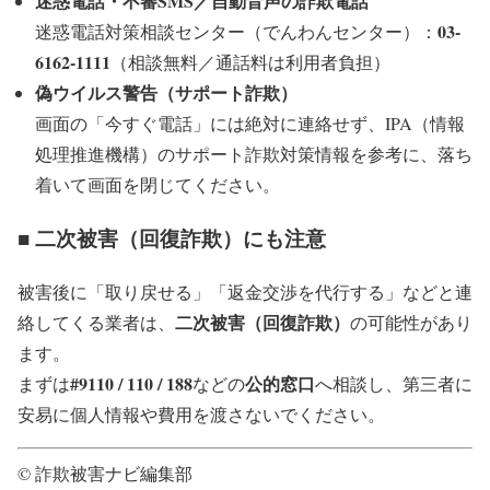
迷惑電話・不審SMS／自動音声の詐欺電話
03-
迷惑電話対策相談センター（でんわんセンター）：
6162-1111
（相談無料／通話料は利用者負担）
偽ウイルス警告（サポート詐欺）
画面の「今すぐ電話」には絶対に連絡せず、IPA（情報
処理推進機構）のサポート詐欺対策情報を参考に、落ち
着いて画面を閉じてください。
■ 二次被害（回復詐欺）にも注意
被害後に「取り戻せる」「返金交渉を代行する」などと連
二次被害（回復詐欺）
絡してくる業者は、
の可能性があり
ます。
#9110 / 110 / 188
公的窓口
まずは
などの
へ相談し、第三者に
安易に個人情報や費用を渡さないでください。
© 詐欺被害ナビ編集部