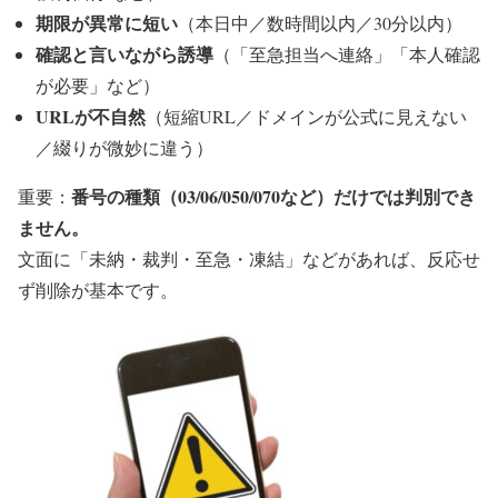
期限が異常に短い
（本日中／数時間以内／30分以内）
確認と言いながら誘導
（「至急担当へ連絡」「本人確認
が必要」など）
URLが不自然
（短縮URL／ドメインが公式に見えない
／綴りが微妙に違う）
番号の種類（03/06/050/070など）だけでは判別でき
重要：
ません。
文面に「未納・裁判・至急・凍結」などがあれば、
反応せ
ず削除
が基本です。