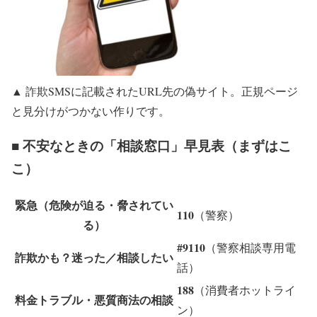
▲ 詐欺SMSに記載されたURL先の偽サイト。正規ページ
と見分けがつかない作りです。
■ 不安なときの「相談窓口」早見表（まずはこ
こ）
緊急（危険が迫る・脅されてい
110
（警察）
る）
#9110
（警察相談専用電
詐欺かも？迷った／相談したい
話）
188
（消費者ホットライ
料金トラブル・悪質商法の相談
ン）