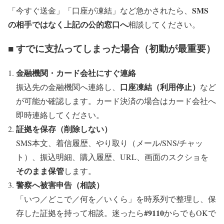
SMS
「今すぐ送金」「口座が凍結」など急かされたら、
の相手ではなく上記の公的窓口へ
相談してください。
■ すでに支払ってしまった場合（初動が最重要）
金融機関・カード会社にすぐ連絡
口座凍結（利用停止）
振込先の金融機関へ連絡し、
など
が可能か確認します。カード決済の場合はカード会社へ
即時連絡してください。
証拠を保存（削除しない）
SMS本文、着信履歴、やり取り（メール/SNS/チャッ
ト）、振込明細、購入履歴、URL、画面のスクショを
そのまま保管
します。
警察へ被害申告（相談）
「いつ／どこで／何を／いくら」を時系列で整理し、保
#9110
存した証拠を持って相談。迷ったら
からでもOKで