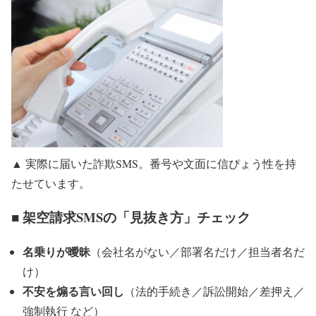
▲ 実際に届いた詐欺SMS。番号や文面に信ぴょう性を持
たせています。
■ 架空請求SMSの「見抜き方」チェック
名乗りが曖昧
（会社名がない／部署名だけ／担当者名だ
け）
不安を煽る言い回し
（法的手続き／訴訟開始／差押え／
強制執行 など）