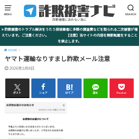
MENU
SEARCH
詐欺被害にあわない為に
詐欺被害のトラブル解決をうたう探偵業者に多額の調査費などを取られる二次被害が増
えています。ご注意ください。 【注意】当サイトの内容を無断転載をすること
を禁止します。
HOME
ヤマト運輸なりすまし詐欺メール注意
2026年1月8日
ポスト
シェア
はてブ
送る
Pocket