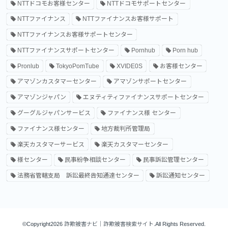
NTTドコモお客様センター
NTTドコモサポートセンター
NTTファイナンス
NTTファイナンスお客様サポート
NTTファイナンスお客様サポートセンター
NTTファイナンスサポートセンター
Pornhub
Porn hub
Pronlub
TokyoPomTube
XVIDE0S
お客様センター
アマゾンカスタマーセンター
アマゾンサポートセンター
アマゾンジャパン
エヌティティファイナンスサポートセンター
グーグルジャパンサービス
ファイナンス様 センター
ファイナンス様センター
地方裁判所管理局
楽天カスタマーサービス
楽天カスタマーセンター
様センター
民事紛争相談センター
民事訴訟管理センター
法務省管轄支局 訴訟最終告知通達センター
訴訟通知センター
©Copyright2026
詐欺被害ナビ｜詐欺被害検索サイト
.All Rights Reserved.