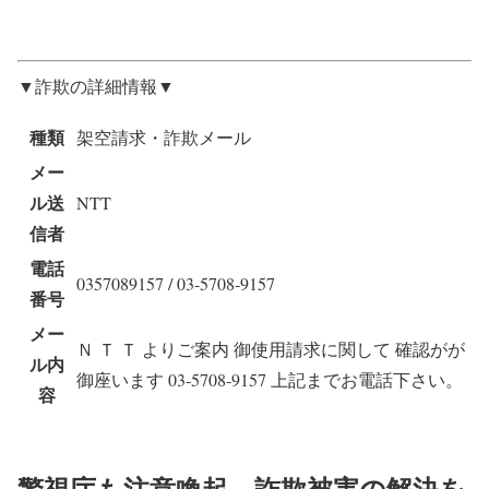
▼詐欺の詳細情報▼
種類
架空請求・詐欺メール
メー
ル送
NTT
信者
電話
0357089157 / 03‐5708‐9157
番号
メー
Ｎ Ｔ Ｔ よりご案内 御使用請求に関して 確認がが
ル内
御座います 03‐5708‐9157 上記までお電話下さい。
容
警視庁も注意喚起、詐欺被害の解決を