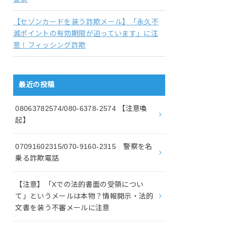
【セゾンカードを装う詐欺メール】「永久不
滅ポイントの有効期限が迫っています」に注
意！フィッシング詐欺
最近の投稿
08063782574/080-6378-2574 【注意喚
起】
07091602315/070-9160-2315 警察を名
乗る詐欺電話
【注意】「Xでの法的書面の受領につい
て」というメールは本物？情報開示・法的
文書を装う不審メールに注意