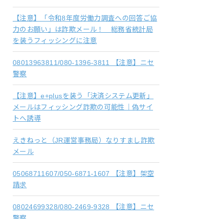
【注意】「令和8年度労働力調査への回答ご協
力のお願い」は詐欺メール！ 総務省統計局
を装うフィッシングに注意
08013963811/080-1396-3811 【注意】ニセ
警察
【注意】e+plusを装う「決済システム更新」
メールはフィッシング詐欺の可能性｜偽サイ
トへ誘導
えきねっと（JR運営事務局）なりすまし詐欺
メール
05068711607/050-6871-1607 【注意】架空
請求
08024699328/080-2469-9328 【注意】ニセ
警察