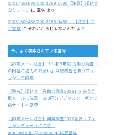
08017691899/080-1769-1899【注意】総務省
なりすまし
に
匿名
より
09081800488/090-8180-0488 【注意】ニ
セ警察
に
それどころじゃないんだ
より
今、よく検索されている番号
【詐欺メール注意】「令和8年度 労働力調査へ
の回答ご協力のお願い」は総務省を装うフィ
ッシング詐欺
【警戒】総務省「労働力調査2026」を装う詐
欺メールに注意！500円分デジタルクーポンで
偽サイトへ誘導
【詐欺メール注意】国勢調査2026を装うフィ
ッシングメールに注意
administrator@creema.jp は要警戒